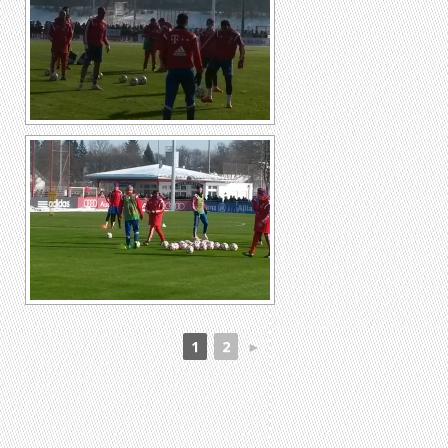
1
2
►