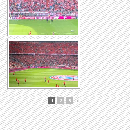
1
2
3
►